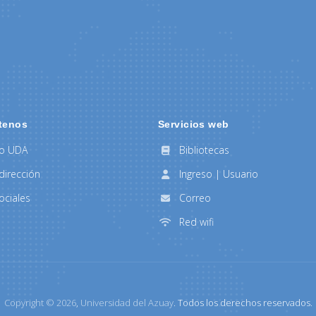
tenos
Servicios web
to UDA
Bibliotecas
dirección
Ingreso | Usuario
ociales
Correo
Red wifi
Copyright ©
2026
,
Universidad del Azuay
. Todos los derechos reservados.