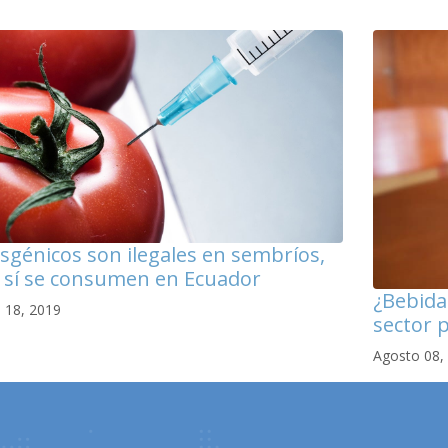
sgénicos son ilegales en sembríos,
 sí se consumen en Ecuador
¿Bebida 
 18, 2019
sector 
Agosto 08,