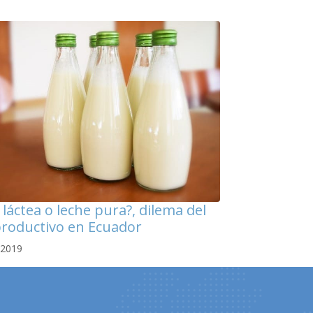
láctea o leche pura?, dilema del
productivo en Ecuador
 2019