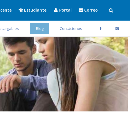
cente
Estudiante
Portal
Correo
scargables
Blog
Contáctenos