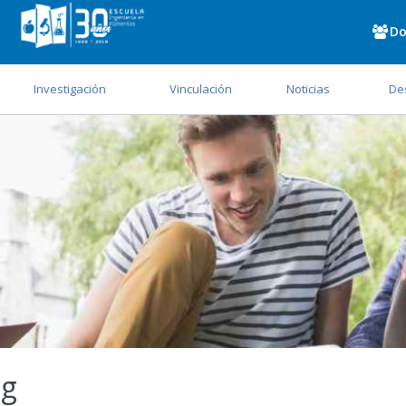
Do
Investigación
Vinculación
Noticias
De
og